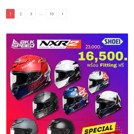
Next
…
1
2
3
10