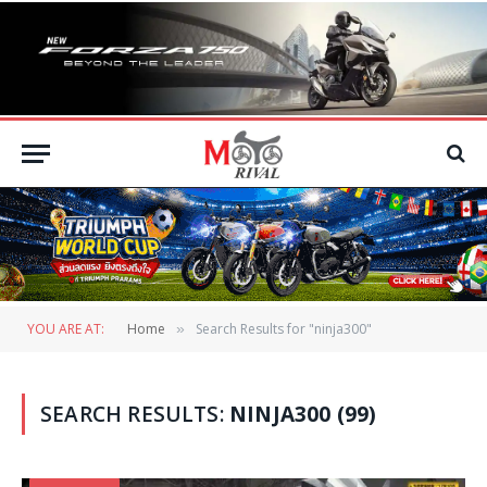
YOU ARE AT:
Home
Search Results for "ninja300"
»
SEARCH RESULTS:
NINJA300 (99)