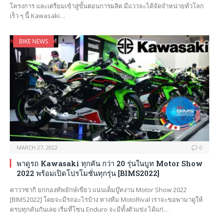
โครงการ และเตรียมเข้าสู่ขั้นตอนการผลิต มีแววจะได้จัดจำหน่ายทั่วโลก
เร็ว ๆ นี้ Kawasaki…
BIKE NEWS
MARCH 27, 2022
0
พาดูรถ Kawasaki ทุกคัน กว่า 20 รุ่นในบูท Motor Show
2022 พร้อมเปิดโปรโมชั่นทุกรุ่น [BIMS2022]
คาวาซากิ ยกกองทัพยักษ์เขียว แน่นเต็มบู๊ทงาน Motor Show 2022
[BIMS2022] โดยจะมีรถอะไรบ้าง ทางทีม MotoRival เราจะขอพามาดูให้
ครบทุกคันกันเลย เริ่มที่โซน Enduro จะมีทั้งตัวแข่ง ได้แก่…