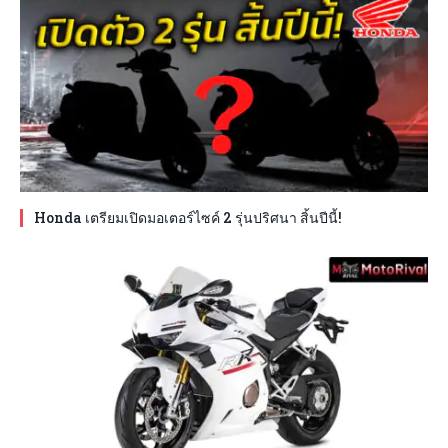
Honda เตรียมเปิดมอเตอร์ไซค์ 2 รุ่นปริศนา สิ้นปีนี้!