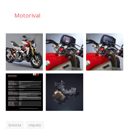
Motorival
bimota
impeto