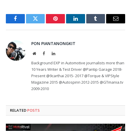
Facebook
Twitter
Pinterest
LinkedIn
Tumblr
Email
PON PIANTANONGKIT
Website
Facebook
LinkedIn
Background EXP in Automotive journalists more than
10 Years Writer & Test Driver @Pantip Garage 2018-
Present @9carthai 2015- 2017 @Torque & VIPStyle
Magazine 2015 @Autospinn 2012-2015 @GTmania.tv
2009-2010
RELATED
POSTS