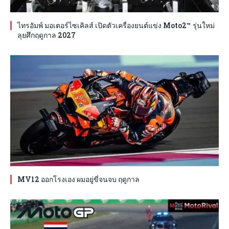
ไทรอัมพ์ มอเตอร์ไซเคิลส์ เปิดตัวเครื่องยนต์แข่ง Moto2™ รุ่นใหม่
ลุยศึกฤดูกาล 2027
MV12 ออกโรงเอง ผมอยู่ขี่จนจบ ฤดูกาล