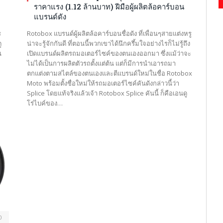
ราคาแรง (1.12 ล้านบาท) ฝีมือผู้ผลิตล้อคาร์บอน
แบรนด์ดัง
ร
Rotobox แบรนด์ผู้ผลิตล้อคาร์บอนชื่อดัง ที่เพื่อนๆสายแต่งหรู
ู
น่าจะรู้จักกันดี ที่ตอนนี้พวกเขาได้นึกครึ้มใจอย่างไรก็ไม่รู้ถึง
น
เปิดแบรนด์ผลิตรถมอเตอร์ไซค์ของตนเองออกมา ซึ่งแม้ว่าจะ
ไม่ได้เป็นการผลิตตัวรถตั้งแต่ต้น แต่ก็มีการนำเอารถมา
ตกแต่งตามสไตล์ของตนเองและตีแบรนด์ใหม่ในชื่อ Rotobox
Moto พร้อมตั้งชื่อใหม่ให้รถมอเตอร์ไซค์คันดังกล่าวนี้ว่า
Splice โดยแท้จริงแล้วเจ้า Rotobox Splice คันนี้ ก็คือเอนดู
โร่ไบค์ของ…
0