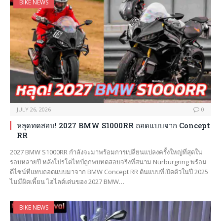
BIKE NEWS
JULY 26, 2026
0
หลุดทดสอบ! 2027 BMW S1000RR ถอดแบบจาก Concept
RR
2027 BMW S1000RR กำลังจะมาพร้อมการเปลี่ยนแปลงครั้งใหญ่ที่สุดใน
รอบหลายปี หลังโปรโตไทป์ถูกพบทดสอบจริงที่สนาม Nürburgring พร้อม
ดีไซน์ที่แทบถอดแบบมาจาก BMW Concept RR ต้นแบบที่เปิดตัวในปี 2025
ไม่มีผิดเพี้ยน ไฮไลต์เด่นของ 2027 BMW…
BIKE NEWS