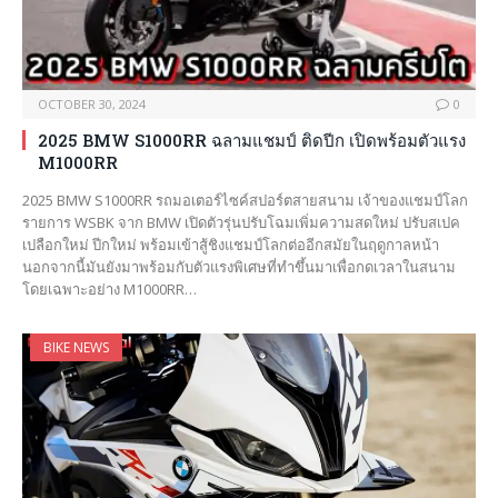
OCTOBER 30, 2024
0
2025 BMW S1000RR ฉลามแชมป์ ติดปีก เปิดพร้อมตัวแรง
M1000RR
2025 BMW S1000RR รถมอเตอร์ไซค์สปอร์ตสายสนาม เจ้าของแชมป์โลก
รายการ WSBK จาก BMW เปิดตัวรุ่นปรับโฉมเพิ่มความสดใหม่ ปรับสเปค
เปลือกใหม่ ปีกใหม่ พร้อมเข้าสู้ชิงแชมป์โลกต่ออีกสมัยในฤดูกาลหน้า
นอกจากนี้มันยังมาพร้อมกับตัวแรงพิเศษที่ทำขึ้นมาเพื่อกดเวลาในสนาม
โดยเฉพาะอย่าง M1000RR…
BIKE NEWS