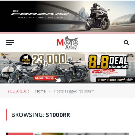
YOU ARE AT:
Home
Posts Tagged "s1000rr"
»
BROWSING:
S1000RR