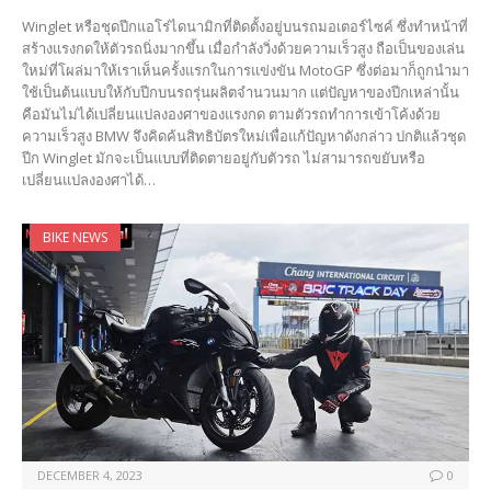
Winglet หรือชุดปีกแอโร่ไดนามิกที่ติดตั้งอยู่บนรถมอเตอร์ไซค์ ซึ่งทำหน้าที่
สร้างแรงกดให้ตัวรถนิ่งมากขึ้น เมื่อกำลังวิ่งด้วยความเร็วสูง ถือเป็นของเล่น
ใหม่ที่โผล่มาให้เราเห็นครั้งแรกในการแข่งขัน MotoGP ซึ่งต่อมาก็ถูกนำมา
ใช้เป็นต้นแบบให้กับปีกบนรถรุ่นผลิตจำนวนมาก แต่ปัญหาของปีกเหล่านั้น
คือมันไม่ได้เปลี่ยนแปลงองศาของแรงกด ตามตัวรถทำการเข้าโค้งด้วย
ความเร็วสูง BMW จึงคิดค้นสิทธิบัตรใหม่เพื่อแก้ปัญหาดังกล่าว ปกติแล้วชุด
ปีก Winglet มักจะเป็นแบบที่ติดตายอยู่กับตัวรถ ไม่สามารถขยับหรือ
เปลี่ยนแปลงองศาได้…
BIKE NEWS
DECEMBER 4, 2023
0