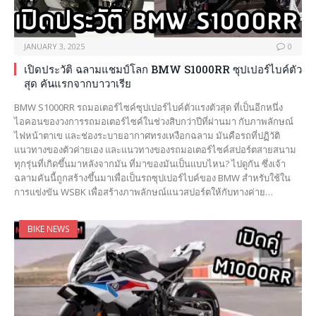
JANUARY 3, 2025
0
เปิดประวัติ ฉลามแชมป์โลก BMW S1000RR ซุปเปอร์ไบค์ตัว
สุด คันแรกจากบาวาเรีย
BMW S1000RR รถมอเตอร์ไซค์ซุปเปอร์ไบค์ตัวแรงตัวสุด ที่เป็นอีกหนึ่ง
ไอคอนของวงการรถมอเตอร์ไซค์ในช่วงสิบกว่าปีที่ผ่านมา กับภาพลักษณ์
ไฟหน้าตาเข และช่องระบายอากาศทรงเหงือกฉลาม มันคือรถที่ปฏิวัติ
แนวทางของตัวค่ายเอง และแนวทางของรถมอเตอร์ไซค์สปอร์ตสายสนาม
ทุกรุ่นที่เกิดขึ้นมาหลังจากมัน ที่มาของมันเป็นแบบไหน? ไปดูกัน ซึ่งเจ้า
ฉลามคันนี้ถูกสร้างขึ้นมาเพื่อเป็นรถซุปเปอร์ไบค์ของ BMW สำหรับใช้ใน
การแข่งขัน WSBK เพื่อสร้างภาพลักษณ์แนวสปอร์ตให้กับทางค่าย…
BIKE NEWS