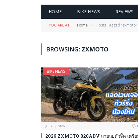
HOME
BIKE NEWS
REVIEWS
YOU ARE AT:
Home
Posts Tagged "zxmoto"
»
BROWSING:
ZXMOTO
BIKE NEWS
JULY 5, 2026
2026 ZXMOTO 820ADV สายลุยตัวจี๊ด เตรีย