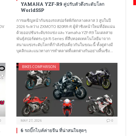
YAMAHA YZF-R9 คู่ปรับตัวตึงระดับโลก
WorldSSP
การเผชิญหน้ากันของรถสปอร์ตพิกัดกลางคลาส 3 สูบในปี
ADV
2026 ระหว่าง ZXMOTO 820RR-R ผู้ท้าชิงหน้าใหม่ที่อัดแน่น
ด้วยออปชันระดับรถแข่ง และ Yamaha YZF-R9 โมเดลสาย
พันธุ์สปอร์ตตระกูล R-Series ที่สืบทอดเทคโนโลยีมาจาก
สนามแข่งระดับโลกที่กำลังขับเคี่ยวกันในขณะนี้ ทั้งคู่ต่างมี
บุคลิกและแนวทางการทำตลาดที่แตกต่างกันอย่างสิ้นเชิง…
BIKES COMPARISON
0
MAY 27, 2026
0
R
6 รถบิ๊กไบค์ค่ายจีน ที่น่าสนใจสุดๆ