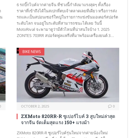
6 รถบิ๊กไบค์จากค่ายจีน ที่ช่วงนี้กำลังมาแรงสุดๆ ทั้งเรื่อง
ด
ราคาที่เข้าถึงได้ในสเปกที่ตบเจ้าตลาดเลยทีเดียว หรือการส่ง
อน
รถและเป็นสปอนเซอร์ใหญ่ในรายการแข่งขันมอเตอร์สปอร์ต
ระดับโลก จนอยู่ในระดับที่สามารถชนะได้เลย วันนี้
MotoRival จะพามาดูว่ามีตัวไหนที่น่าสนใจบ้าง 1. 2025
ZONTES 703RR สปอร์ตฟูลแฟริ่งที่มาพร้อมเครื่องยนต์ 3…
BIKE NEWS
0
OCTOBER 2, 2025
0
ZXMoto 820RR-R ซูเปอร์ไบค์ 3 สูบใหม่ล่าสุด
จากจีน จัดเต็มสุดแรง 150+ แรงม้า
ZXMoto 820RR-R ซูเปอร์ไบค์รุ่นใหม่จากค่ายน้องใหม่