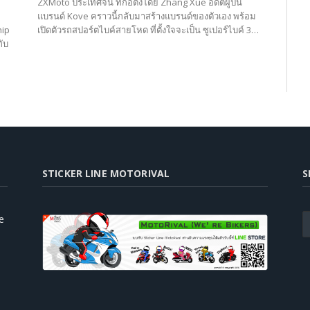
ZXMoto ประเทศจีน ที่ก่อตั้งโดย Zhang Xue อดีตผู้ปั้น
แบรนด์ Kove คราวนี้กลับมาสร้างแบรนด์ของตัวเอง พร้อม
hip
เปิดตัวรถสปอร์ตไบค์สายโหด ที่ตั้งใจจะเป็น ซูเปอร์ไบค์ 3…
ับ
STICKER LINE MOTORIVAL
S
e