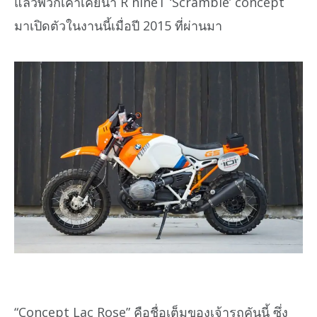
แล้วพวกเค้าเคยนำ R nineT ‘Scramble’ concept
มาเปิดตัวในงานนี้เมื่อปี 2015 ที่ผ่านมา
“Concept Lac Rose” คือชื่อเต็มของเจ้ารถคันนี้ ซึ่ง