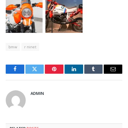
bmw
r ninet
Facebook
Twitter
Pinterest
LinkedIn
Tumblr
Email
ADMIN