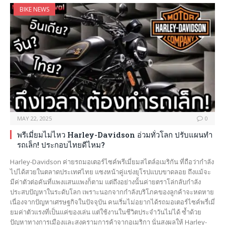
BIKE NEWS
MAY 22, 2025
0
พรีเมี่ยมไม่ไหว Harley-Davidson อ่วมทั่วโลก ปรับแผนทำ
รถเล็ก! ประกอบไทยดีไหม?
Harley-Davidson ค่ายรถมอเตอร์ไซค์พรีเมี่ยมสไตล์อเมริกัน ที่ถือว่ากำลัง
ไปได้สวยในตลาดประเทศไทย แซงหน้าคู่แข่งยุโรปแบบขาดลอย ถึงแม้จะ
มีค่าตัวต่อคันที่แพงแสนแพงก็ตาม แต่ถึงอย่างนั้นค่ายตราโล่กลับกำลัง
ประสบปัญหาในระดับโลก เพราะนอกจากกำลังบริโภคของลูกค้าจะหดหาย
เนื่องจากปัญหาเศรษฐกิจในปัจจุบัน คนเริ่มไม่อยากได้รถมอเตอร์ไซค์พรี่เมี่
ยมค่าตัวแรงที่เป็นแค่ของเล่น แต่ใช้งานในชีวิตประจำวันไม่ได้ ซ้ำด้วย
ปัญหาทางการเมืองและสงครามการค้าจากอเมริกา นั่นสงผลให้ Harley-