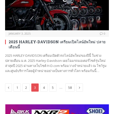
JANUARY 3, 2025
0
2025 HARLEY-DAVIDSON เตรียมเปิดไลน์อัพใหม่ ปลาย
เดือนนี้
2025 HARLEY-DAVIDSON เตรียมเปิดตัวรถไลน์อัพใหม่ของปีนี้ ในช่วง
ปลายเดือน ม.ค. 2025 Harley-Davidson เผยโฉมรถมอเตอร์ไซค์รุ่นใหม่
ล่าสุดปี 2025 ผ่านทางเว็บไซต์ H-D.com พร้อมวางจำหน่ายแล้ว ณ โชว์รูม
และศูนย์บริการโดยผู้จำหน่ายอย่างเป็นทางการทั่วโลก พร้อมกันนี้…
Previous
Next
…
1
2
3
4
5
58