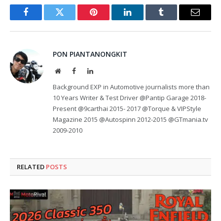
Facebook
Twitter
Pinterest
LinkedIn
Tumblr
Email
PON PIANTANONGKIT
Website
Facebook
LinkedIn
Background EXP in Automotive journalists more than
10 Years Writer & Test Driver @Pantip Garage 2018-
Present @9carthai 2015- 2017 @Torque & VIPStyle
Magazine 2015 @Autospinn 2012-2015 @GTmania.tv
2009-2010
RELATED
POSTS