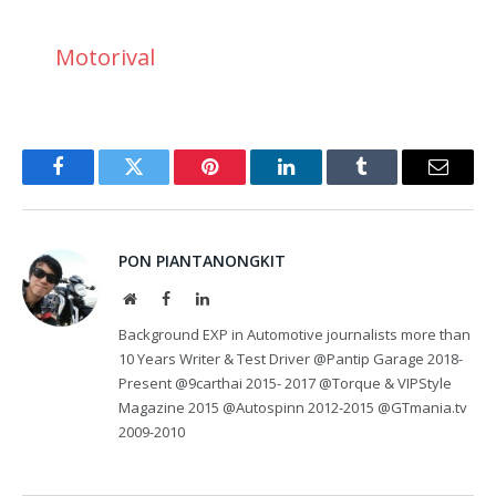
Motorival
Facebook
Twitter
Pinterest
LinkedIn
Tumblr
Email
PON PIANTANONGKIT
Website
Facebook
LinkedIn
Background EXP in Automotive journalists more than
10 Years Writer & Test Driver @Pantip Garage 2018-
Present @9carthai 2015- 2017 @Torque & VIPStyle
Magazine 2015 @Autospinn 2012-2015 @GTmania.tv
2009-2010