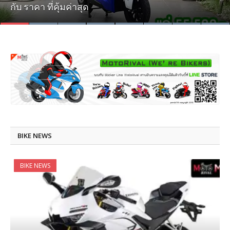
กับ ราคา ที่คุ้มค่าสุด
อัดออปชั่นเต็ม ราคา ไม่ถึง 3.5 แสน
ขนขิง ในงบ เริ่มไม่ถึง 6 หมื่น
สนาม
ทัวริ่งที่คุ้มค่าสุด ณ ตอนนี้
AT ที่เหมาะกับคนเมืองที่สุด
ฝูง ส่วนช่วงล่างไปทำเพิ่มรับรองแจ่ม
เริ่ม ขี่สะดวก ไม่เมื่อย ไม่ดับ
BIKE NEWS
BIKE NEWS