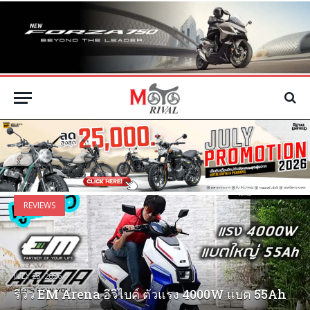
REVIEWS
JULY 10, 2026
รีวิว EM Arena อีวีไบค์ ตัวแรง 4000W แบต 55Ah
รีวิว 2026 Yamaha R7 สปอร์ตมิดไซส์ลูกเมียหลวง
รีวิว Yadea GT80 นึกว่า Xmax ไฟฟ้า เท่ และสเป็ก
รีวิว ID Quantum หมวกสปอร์ต ที่ได้ทั้งถนน และ
รีวิว Zontes 368E ETC วาฬเพชฌฆาต บิ๊กสกู๊ตเตอร์
รีวิว Honda ADV160 Black Edition 2026 นี่คือ
รีวิว Honda Click160 สปอร์ตเอที ตัวแรง เครื่องจ่า
รีวิว Honda CBR500R E-Clutch สปอร์ตบิ๊กไบค์ตัว