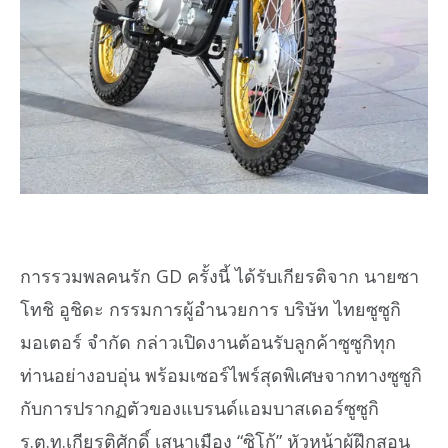
การรวมพลคนรัก GD ครั้งนี้ ได้รับเกียรติจาก นายซา
โทชิ อูชิดะ กรรมการผู้อำนวยการ บริษัท ไทยซูซูกิ
มอเตอร์ จำกัด กล่าวเปิดงานต้อนรับลูกค้าซูซูกิทุก
ท่านอย่างอบอุ่น พร้อมเซอร์ไพร์สุดพิเศษจากทางซูซูกิ
กับการปรากฏตัวของแบรนด์แอมบาสเดอร์ซูซูกิ
ร.ต.ท.เกียรติศักดิ์ เสนาเมือง “ซิโก้” หัวหน้าผู้ฝึกสอน