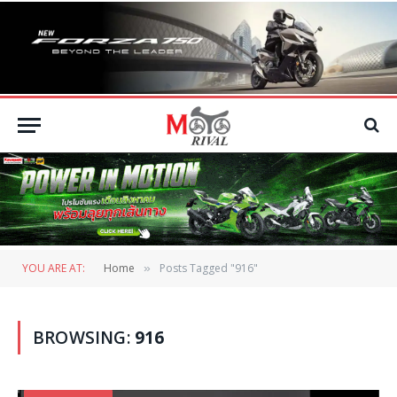
YOU ARE AT:
Home
Posts Tagged "916"
»
BROWSING:
916