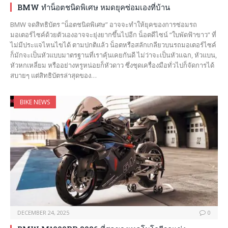
BMW ทำน็อตชนิดพิเศษ หมดยุคซ่อมเองที่บ้าน
BMW จดสิทธิบัตร “น็อตชนิดพิเศษ” อาจจะทำให้ยุคของการซ่อมรถ
มอเตอร์ไซค์ด้วยตัวเองอาจจะยุ่งยากขึ้นไปอีก น็อตดีไซน์ “ใบพัดฟ้าขาว” ที่
ไม่มีประแจไหนไขได้ ตามปกติแล้ว น็อตหรือสลักเกลียวบนรถมอเตอร์ไซค์
ก็มักจะเป็นหัวแบบมาตรฐานที่เราคุ้นเคยกันดี ไม่ว่าจะเป็นหัวแฉก, หัวแบน,
หัวหกเหลี่ยม หรืออย่างหรูหน่อยก็หัวดาว ซึ่งชุดเครื่องมือทั่วไปก็จัดการได้
สบายๆ แต่สิทธิบัตรล่าสุดของ…
BIKE NEWS
DECEMBER 24, 2025
0