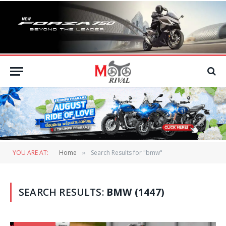
YOU ARE AT:
Home
Search Results for "bmw"
»
SEARCH RESULTS:
BMW (1447)