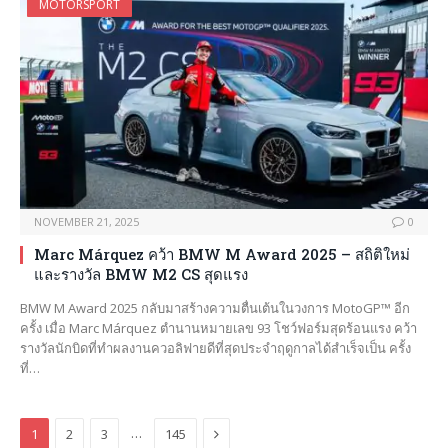
MOTORSPORT
NOVEMBER 21, 2025
0
Marc Márquez คว้า BMW M Award 2025 – สถิติใหม่
และรางวัล BMW M2 CS สุดแรง
BMW M Award 2025 กลับมาสร้างความตื่นเต้นในวงการ MotoGP™ อีก
ครั้ง เมื่อ Marc Márquez ตำนานหมายเลข 93 โชว์ฟอร์มสุดร้อนแรง คว้า
รางวัลนักบิดที่ทำผลงานควอลิฟายดีที่สุดประจำฤดูกาลได้สำเร็จเป็น ครั้ง
ที่…
Next
…
1
2
3
145