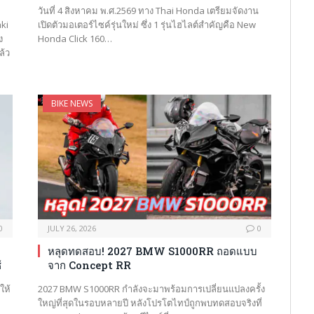
วันที่ 4 สิงหาคม พ.ศ.2569 ทาง Thai Honda เตรียมจัดงาน
aki
เปิดตัวมอเตอร์ไซค์รุ่นใหม่ ซึ่ง 1 รุ่นไฮไลต์สำคัญคือ New
ง
Honda Click 160…
ล้ว
BIKE NEWS
0
JULY 26, 2026
0
หลุดทดสอบ! 2027 BMW S1000RR ถอดแบบ
้
จาก Concept RR
ให้
2027 BMW S1000RR กำลังจะมาพร้อมการเปลี่ยนแปลงครั้ง
ใหญ่ที่สุดในรอบหลายปี หลังโปรโตไทป์ถูกพบทดสอบจริงที่