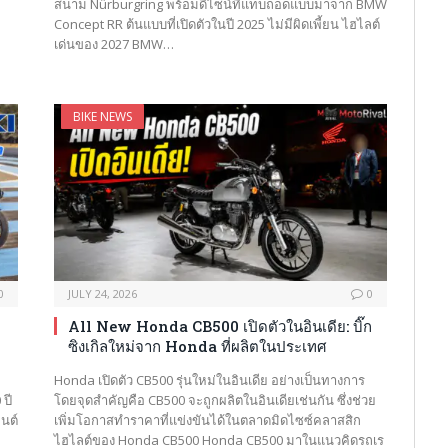
สนาม Nürburgring พร้อมดีไซน์ที่แทบถอดแบบมาจาก BMW
Concept RR ต้นแบบที่เปิดตัวในปี 2025 ไม่มีผิดเพี้ยน ไฮไลต์
เด่นของ 2027 BMW…
BIKE NEWS
0
JULY 24, 2026
0
All New Honda CB500 เปิดตัวในอินเดีย: บิ๊ก
ซิงเกิลใหม่จาก Honda ที่ผลิตในประเทศ
Honda เปิดตัว CB500 รุ่นใหม่ในอินเดีย อย่างเป็นทางการ
ปี
โดยจุดสำคัญคือ CB500 จะถูกผลิตในอินเดียเช่นกัน ซึ่งช่วย
ยนต์
เพิ่มโอกาสทำราคาที่แข่งขันได้ในตลาดมิดไซซ์คลาสสิก
ไฮไลต์ของ Honda CB500 Honda CB500 มาในแนวคิดรถเร