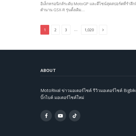
อิเล็กทรอนิกส์ระดับ MotoGP และดีไซน์สุดสปอร์ตที่รำลึกถ
ตำนาน GSX-R รุ่นดั้งเดิม…
Next
…
1
2
3
1,020
ABOUT
MotoRival ข่าวมอเตอร์ไซค์ รีวิวมอเตอร์ไซค์ Bigbik
บิ๊กไบค์ มอเตอร์ไซค์ใหม่
Facebook
YouTube
TikTok