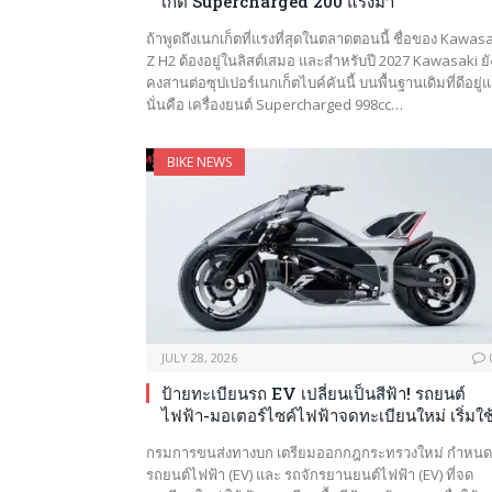
เก็ต Supercharged 200 แรงม้า
ถ้าพูดถึงเนกเก็ตที่แรงที่สุดในตลาดตอนนี้ ชื่อของ Kawas
Z H2 ต้องอยู่ในลิสต์เสมอ และสำหรับปี 2027 Kawasaki ยั
คงสานต่อซุปเปอร์เนกเก็ตไบค์คันนี้ บนพื้นฐานเดิมที่ดีอยู่แ
นั่นคือ เครื่องยนต์ Supercharged 998cc…
BIKE NEWS
JULY 28, 2026
ป้ายทะเบียนรถ EV เปลี่ยนเป็นสีฟ้า! รถยนต์
ไฟฟ้า-มอเตอร์ไซค์ไฟฟ้าจดทะเบียนใหม่ เริ่มใช
กรมการขนส่งทางบก เตรียมออกกฎกระทรวงใหม่ กำหนด
รถยนต์ไฟฟ้า (EV) และ รถจักรยานยนต์ไฟฟ้า (EV) ที่จด