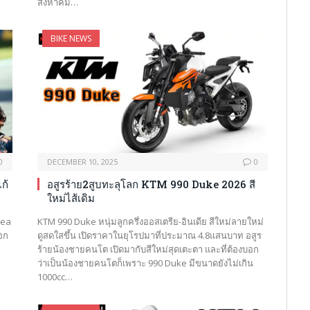
สิงหาคม…
BIKE NEWS
0
DECEMBER 10, 2025
0
ก้
อสูรร้าย2สูบทะลุโลก KTM 990 Duke 2026 สี
ใหม่ไส้เดิม
nea
KTM 990 Duke หนุ่มลูกครึ่งออสเตรีย-อินเดีย สีใหม่ลายใหม่
ือก
ดูสดใสขึ้น เปิดราคาในยุโรปมาที่ประมาณ 4.8แสนบาท อสูร
ร้ายน้องชายคนโต เปิดมากับสีใหม่สุดเตะตา และที่ต้องบอก
ว่าเป็นน้องชายคนโตก็เพราะ 990 Duke มีขนาดยังไม่เกิน
1000cc…