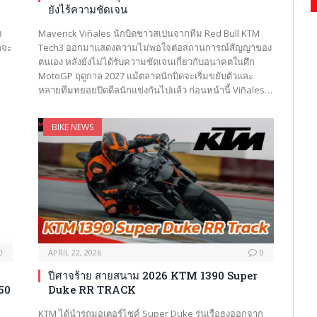
ยังไร้ความชัดเจน
ง
Maverick Viñales นักบิดชาวสเปนจากทีม Red Bull KTM
กจะ
Tech3 ออกมาแสดงความไม่พอใจต่อสถานการณ์สัญญาของ
ตนเอง หลังยังไม่ได้รับความชัดเจนเกี่ยวกับอนาคตในศึก
MotoGP ฤดูกาล 2027 แม้ตลาดนักบิดจะเริ่มขยับตัวและ
หลายทีมทยอยปิดดีลนักแข่งกันไปแล้ว ก่อนหน้านี้ Viñales…
BIKE NEWS
0
APRIL 22, 2026
0
ปีศาจร้าย สายสนาม 2026 KTM 1390 Super
350
Duke RR TRACK
KTM ได้นำรถมอเตอร์ไซค์ Super Duke รุ่นเรือธงออกจาก