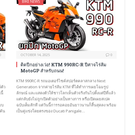
BIKE NEWS
0
OCTOBER 14, 2025
0
ติดปีกอย่างเว่อ! KTM 990RC-R ปีศาจไร่ส้ม
MotoGP สำหรับถนน!
KTM 990RC-R รถมอเตอร์ไซค์สปอร์ตคลาสกลาง Next
์ตัว
Generation จากค่ายไร่ส้ม KTM ที่ได้ทำการเผยโฉมรูป
นี้
ลักษณ์ และแสดงตัวให้ชาวโลกเห็นตัวจริงกันไปตั้งแต่ปีที่แล้ว
แต่กลับยังไม่ถูกเปิดตัวอย่างเป็นทางการ หรือเปิดเผยสเปค
ยบ
ฉบับเต็มสักที แต่วันนี้การรอคอยอันยาวนานก็สิ้นสุดลง พร้อม
คัน
เป็นคู่แข่งโดยตรงของ Ducati Panigale…