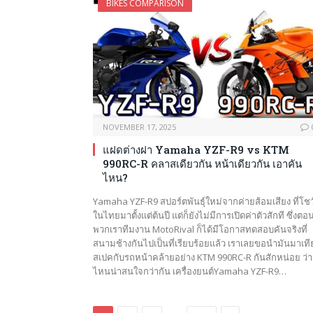
BIKES COMPARISON
NOVEMBER 17, 2025
แฝดต่างฝา Yamaha YZF-R9 vs KTM
990RC-R คลาสเดียวกัน หน้าเดียวกัน เอาคัน
ไหน?
Yamaha YZF-R9 สปอร์ตพันธุ์ใหม่จากค่ายส้อมเสียง ที่โชว
ในไทยมาตั้งแต่ต้นปี แต่ก็ยังไม่มีการเปิดค่าตัวสักที ซึ่งตอน
พวกเราทีมงาน MotoRival ก็ได้มีโอกาสทดสอบคันจริงที่
สนามช้างกันไปเป็นที่เรียบร้อยแล้ว เราเลยขอนำมันมาเที
สเปคกับรถหน้าคล้ายอย่าง KTM 990RC-R กันสักหน่อย ว่า
ไหนน่าสนใจกว่ากัน เครื่องยนต์Yamaha YZF-R9…