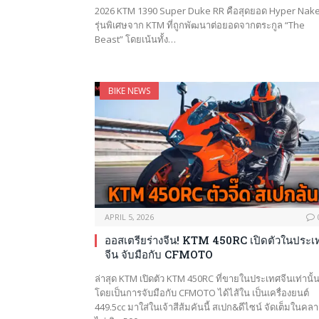
2026 KTM 1390 Super Duke RR คือสุดยอด Hyper Nak
รุ่นพิเศษจาก KTM ที่ถูกพัฒนาต่อยอดจากตระกูล “The
Beast” โดยเน้นทั้ง…
BIKE NEWS
APRIL 5, 2026
ออสเตรียร่างจีน! KTM 450RC เปิดตัวในประเ
จีน จับมือกับ CFMOTO
ล่าสุด KTM เปิดตัว KTM 450RC ที่ขายในประเทศจีนเท่านั้
โดยเป็นการจับมือกับ CFMOTO ได้ไส้ใน เป็นเครื่องยนต์
449.5cc มาใส่ในเจ้าสีส้มคันนี้ สเปก&ดีไซน์ จัดเต็มในคล