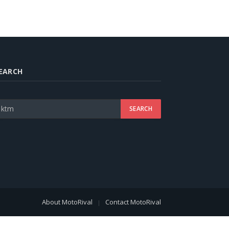
EARCH
About MotoRival
Contact MotoRival