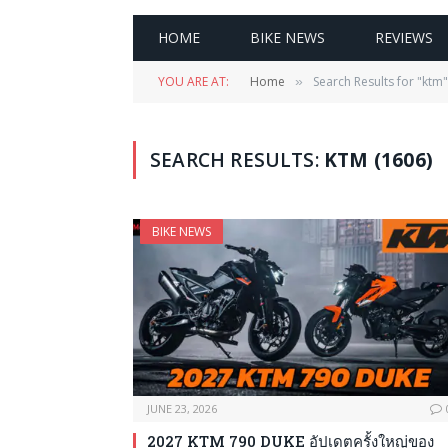
HOME
BIKE NEWS
REVIEWS
YOU ARE AT:
Home
Search Results for "ktm"
»
SEARCH RESULTS:
KTM (1606)
BIKE NEWS
JUNE 23, 2026
2027 KTM 790 DUKE อัปเดตครั้งใหญ่ของ