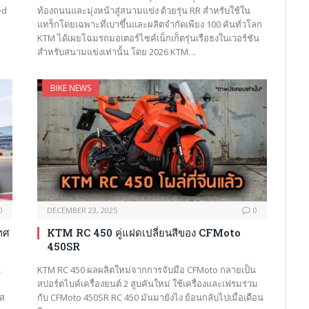
ed
ท้องถนนและมุ่งหน้าสู่สนามแข่ง ด้วยรุ่น RR สำหรับใช้ใน
แทร็กโดยเฉพาะที่เบาขึ้นและผลิตจำกัดเพียง 100 คันทั่วโลก
KTM ได้เผยโฉมรถมอเตอร์ไซค์เน็กเก็ตรุ่นเรือธงในเวอร์ชัน
สำหรับสนามแข่งเท่านั้น โดย 2026 KTM…
BIKE NEWS
0
DECEMBER 23, 2025
0
ทศ
KTM RC 450 คู่แฝดเปลี่ยนสีของ CFMoto
450SR
น
KTM RC 450 ผลผลิตใหม่จากการจับมือ CFMoto กลายเป็น
สปอร์ตไบค์เครื่องยนต์ 2 สูบคันใหม่ ใช้เครื่องและเฟรมร่วม
าส
กับ CFMoto 450SR RC 450 มันมายังไง ย้อนกลับไปเมื่อเดือน