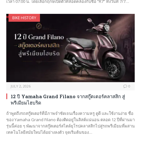
เวลา 07:00 น. โดยเลือกฤกษ์เปิดตัวที่สอดคล้องกับชื่อ “R7” ทั้งวันที่ 7/7…
BIKE HISTORY
JULY 2, 2026
0
12 ปี Yamaha Grand Filano จากสกู๊ตเตอร์คลาสสิก สู่
พรีเมียมไฮบริด
ถ้าพูดถึงรถสกู๊ตเตอร์ที่มีภาพจำชัดเจนเรื่องความหรู ดูดี และใช้งานง่าย ชื่อ
ของ Yamaha Grand Filano ต้องติดอยู่ในลิสต์แน่นอน ตลอด 12 ปีที่ผ่านมา
รุ่นนี้ค่อย ๆ พัฒนาจากสกู๊ตเตอร์สไตล์ยุโรปคลาสสิกไปสู่รถพรีเมียมที่ผสาน
เทคโนโลยีสมัยใหม่ได้อย่างลงตัว จุดเริ่มต้นของ…