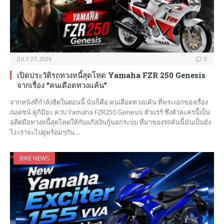
JULY 27, 2026
0
เปิดประวัติรถทวงหนี้สุดโหด Yamaha FZR 250 Genesis
จากเรื่อง “คนเดือดทวงแค้น”
จากหนังที่กำลังฮิตในตอนนี้ นั่นก็คือ คนเดือดทวงแค้น ที่พระเอกของเรื่อง
ณเดชน์ คูกิมิยะ ควบ Yamaha FZR250 Genesis ตัวแรร์ ซึ่งตัวละครนี้เป็น
อดีตมือทวงหนี้สุดโหดให้กับแก๊งเงินกู้นอกระบบ ที่มาของรถคันนี้มันเป็นยัง
ไง เราจะไปดูพร้อมๆกัน…
BIKE NEWS