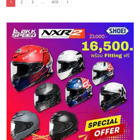
Next
…
1
2
3
419