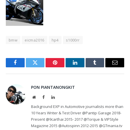
bmw
eicma2016
hp4
s1000rr
Facebook
Twitter
Pinterest
LinkedIn
Tumblr
Email
PON PIANTANONGKIT
Website
Facebook
LinkedIn
Background EXP in Automotive journalists more than
10 Years Writer & Test Driver @Pantip Garage 2018-
Present @9carthai 2015- 2017 @Torque & VIPStyle
Magazine 2015 @Autospinn 2012-2015 @GTmania.tv