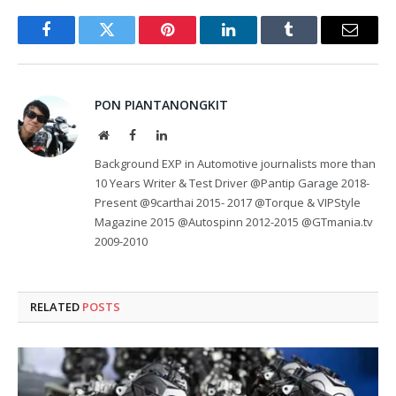
Facebook
Twitter
Pinterest
LinkedIn
Tumblr
Email
PON PIANTANONGKIT
Website
Facebook
LinkedIn
Background EXP in Automotive journalists more than
10 Years Writer & Test Driver @Pantip Garage 2018-
Present @9carthai 2015- 2017 @Torque & VIPStyle
Magazine 2015 @Autospinn 2012-2015 @GTmania.tv
2009-2010
RELATED
POSTS