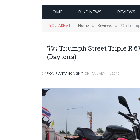
HOME
BIKE NEWS
REVIEWS
YOU ARE AT:
Home
Reviews
รีวิว Trium
»
»
รีวิว Triumph Street Triple R 67
(Daytona)
BY
PON PIANTANONGKIT
ON
JANUARY 11, 2016