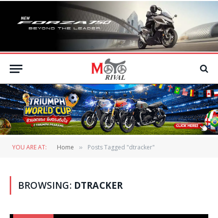
YOU ARE AT:
Home
Posts Tagged "dtracker"
»
BROWSING:
DTRACKER