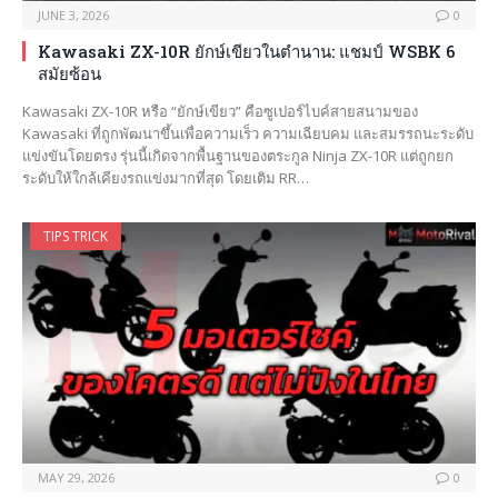
JUNE 3, 2026
0
Kawasaki ZX-10R ยักษ์เขียวในตำนาน: แชมป์ WSBK 6
สมัยซ้อน
Kawasaki ZX-10R หรือ “ยักษ์เขียว” คือซูเปอร์ไบค์สายสนามของ
Kawasaki ที่ถูกพัฒนาขึ้นเพื่อความเร็ว ความเฉียบคม และสมรรถนะระดับ
แข่งขันโดยตรง รุ่นนี้เกิดจากพื้นฐานของตระกูล Ninja ZX-10R แต่ถูกยก
ระดับให้ใกล้เคียงรถแข่งมากที่สุด โดยเติม RR…
TIPS TRICK
MAY 29, 2026
0