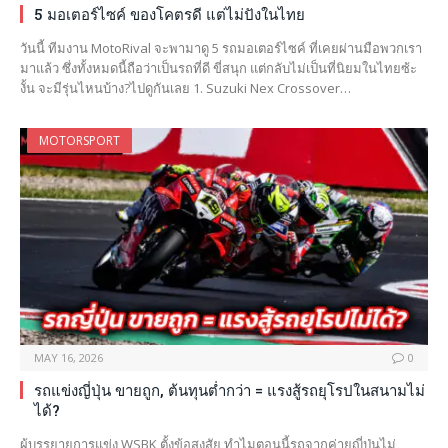
5 มอเตอร์ไซค์ ของโคตรดี แต่ไม่ปังในไทย
วันนี้ ทีมงาน MotoRival จะพามาดู 5 รถมอเตอร์ไซค์ ที่เคยผ่านมือพวกเรา
มาแล้ว ซึ่งทั้งหมดนี้ถือว่าเป็นรถที่ดี ขี่สนุก แต่กลับไม่เป็นที่นิยมในไทยซ้ะ
งั้น จะมีรุ่นไหนบ้าง?ไปดูกันเลย 1. Suzuki Nex Crossover…
MOTORSPORT
MAY 16, 2026
0
รถแข่งญี่ปุ่น ขายถูก, ต้นทุนต่ำกว่า = แรงสู้รถยุโรปในสนามไม่
ได้?
ผู้บรรยายการแข่ง WSBK ตั้งข้อสงสัย ทำไมตอนนี้รถจากค่ายญี่ปุ่นไม่