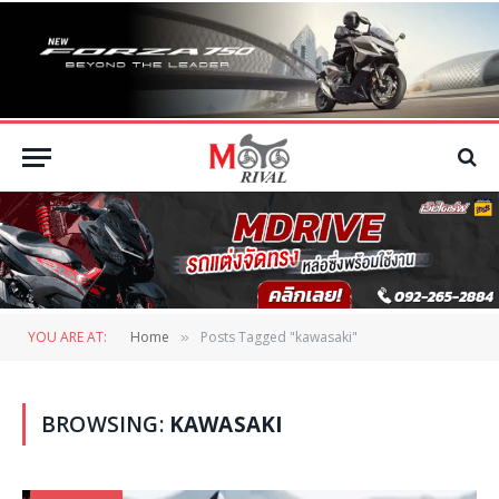
YOU ARE AT:
Home
Posts Tagged "kawasaki"
»
BROWSING:
KAWASAKI