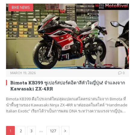
BIKE NEWS
MARCH 19, 2026
0
Bimota KB399 ซูเปอร์สปอร์ตอิตาลีหัวใจญี่ปุ่น! จำแลงจาก
Kawasaki ZX-4RR
Bimota KB399 คือโปรเจกต์ใหม่สุดแปลกแต่โคตรน่าสนใจจาก Bimota ที่
นำพื้นฐานของ Kawasaki Ninja ZX-4RR มาต่อยอดในสไตล์ “Handmade
Italian Exotic” เรียกได้ว่าเป็นการผสม DNA ระหว่างความแรงจากญี่ปุ่น…
Next
…
1
2
3
127