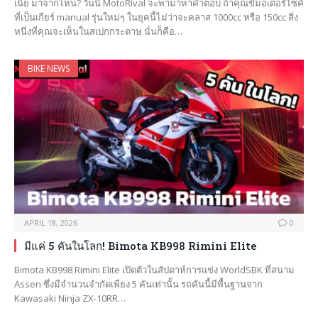
เนี่ย มาจากไหน? วันนี้ MotoRival จะพามาหาคำตอบ ถ้าคุณขี่มอเตอร์ไซค์
ที่เป็นเกียร์ manual รุ่นใหม่ๆ ในยุคนี้ไม่ว่าจะคลาส 1000cc หรือ 150cc สิ่ง
หนึ่งที่คุณจะเห็นในสเปกกระดาษ นั่นก็คือ…
BIKE NEWS
APRIL 18, 2026
0
มีแค่ 5 คันในโลก! Bimota KB998 Rimini Elite
Bimota KB998 Rimini Elite เปิดตัวในสัปดาห์การแข่ง WorldSBK ที่สนาม
Assen ซึ่งมีจำนวนจำกัดเพียง 5 คันเท่านั้น รถคันนี้มีพื้นฐานจาก
Kawasaki Ninja ZX-10RR…