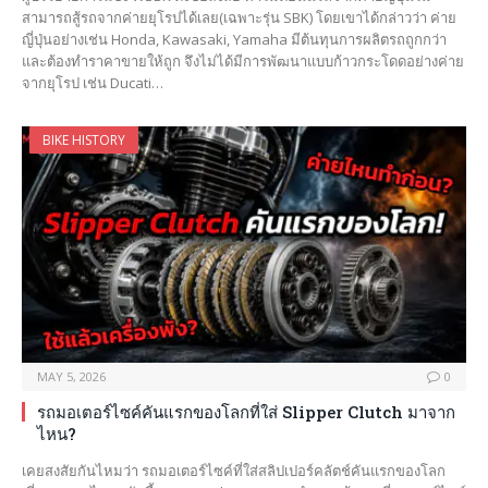
สามารถสู้รถจากค่ายยุโรปได้เลย(เฉพาะรุ่น SBK) โดยเขาได้กล่าวว่า ค่าย
ญี่ปุ่นอย่างเช่น Honda, Kawasaki, Yamaha มีต้นทุนการผลิตรถถูกกว่า
และต้องทำราคาขายให้ถูก จึงไม่ได้มีการพัฒนาแบบก้าวกระโดดอย่างค่าย
จากยุโรป เช่น Ducati…
BIKE HISTORY
MAY 5, 2026
0
รถมอเตอร์ไซค์คันแรกของโลกที่ใส่ Slipper Clutch มาจาก
ไหน?
เคยสงสัยกันไหมว่า รถมอเตอร์ไซค์ที่ใส่สลิปเปอร์คลัตช์คันแรกของโลก