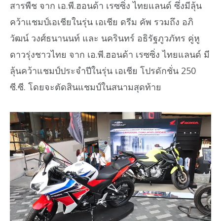
สารพืช จาก เอ.พี.ฮอนด้า เรซซิ่ง ไทยแลนด์ ซึ่งมีลุ้น
คว้าแชมป์เอเชียในรุ่น เอเชีย ดรีม คัพ รวมถึง อภิ
วัฒน์ วงศ์ธนานนท์ และ นครินทร์ อธิรัฐภูวภัทร คู่หู
ดาวรุ่งชาวไทย จาก เอ.พี.ฮอนด้า เรซซิ่ง ไทยแลนด์ มี
ลุ้นคว้าแชมป์ประจำปีในรุ่น เอเชีย โปรดักชั่น 250
ซี.ซี. โดยจะตัดสินแชมป์ในสนามสุดท้าย