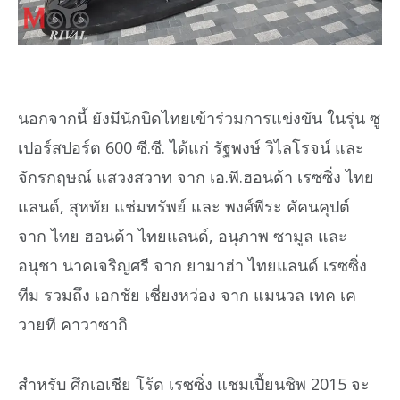
นอกจากนี้ ยังมีนักบิดไทยเข้าร่วมการแข่งขัน ในรุ่น ซู
เปอร์สปอร์ต 600 ซี.ซี. ได้แก่ รัฐพงษ์ วิไลโรจน์ และ
จักรกฤษณ์ แสวงสวาท จาก เอ.พี.ฮอนด้า เรซซิ่ง ไทย
แลนด์, สุหทัย แช่มทรัพย์ และ พงศ์พีระ คัคนคุปต์
จาก ไทย ฮอนด้า ไทยแลนด์, อนุภาพ ซามูล และ
อนุชา นาคเจริญศรี จาก ยามาฮ่า ไทยแลนด์ เรซซิ่ง
ทีม รวมถึง เอกชัย เซี่ยงหว่อง จาก แมนวล เทค เค
วายที คาวาซากิ
สำหรับ ศึกเอเชีย โร้ด เรซซิ่ง แชมเปี้ยนชิพ 2015 จะ