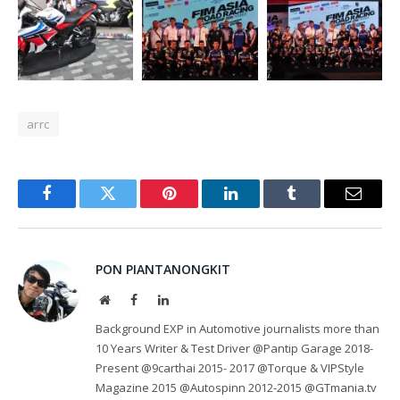
arrc
Facebook
Twitter
Pinterest
LinkedIn
Tumblr
Email
PON PIANTANONGKIT
Website
Facebook
LinkedIn
Background EXP in Automotive journalists more than
10 Years Writer & Test Driver @Pantip Garage 2018-
Present @9carthai 2015- 2017 @Torque & VIPStyle
Magazine 2015 @Autospinn 2012-2015 @GTmania.tv