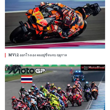
MV12 ออกโรงเอง ผมอยู่ขี่จนจบ ฤดูกาล