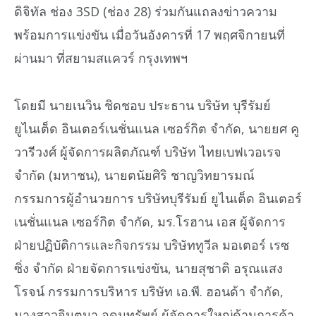
ดิจิทัล ช่อง 3SD (ช่อง 28) ร่วมกันแถลงข่าวความ
พร้อมการแข่งขัน เมื่อวันอังคารที่ 17 พฤศจิกายนที่
ผ่านมา ที่สยามสแควร์ กรุงเทพฯ
โดยมี นายเนวิน ชิดชอบ ประธาน บริษัท บุรีรัมย์
ยูไนเต็ด อินเตอร์เนชั่นแนล เซอร์กิต จำกัด, นายยศ คู
วารีวงศ์ ผู้จัดการผลิตภัณฑ์ บริษัท ไทยเบฟเวอเรจ
จำกัด (มหาชน), นายตนัยศิริ ชาญวิทยารมณ์
กรรมการผู้อำนวยการ บริษัทบุรีรัมย์ ยูไนเต็ด อินเตอร์
เนชั่นแนล เซอร์กิต จำกัด, มร.โรฮาน เอส ผู้จัดการ
ฝ่ายปฏิบัติการและกิจกรรม บริษัททูวีล มอเตอร์ เรซ
ซิ่ง จำกัด ฝ่ายจัดการแข่งขัน, นายสุชาติ อรุณแสง
โรจน์ กรรมการบริหาร บริษัท เอ.พี. ฮอนด้า จำกัด,
นางสาวจินตนา อุดมทรัพย์ ผู้จัดการใหญ่ด้านการค้า