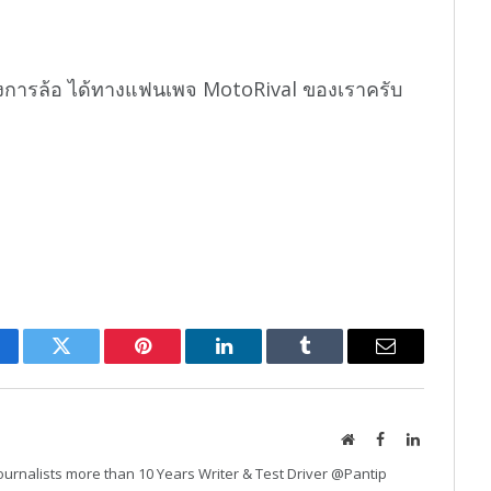
งการล้อ ได้ทางแฟนเพจ MotoRival ของเราครับ
cebook
Twitter
Pinterest
LinkedIn
Tumblr
Email
Website
Facebook
LinkedIn
urnalists more than 10 Years Writer & Test Driver @Pantip