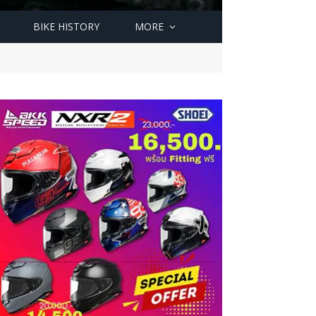
BIKE HISTORY
MORE
ม