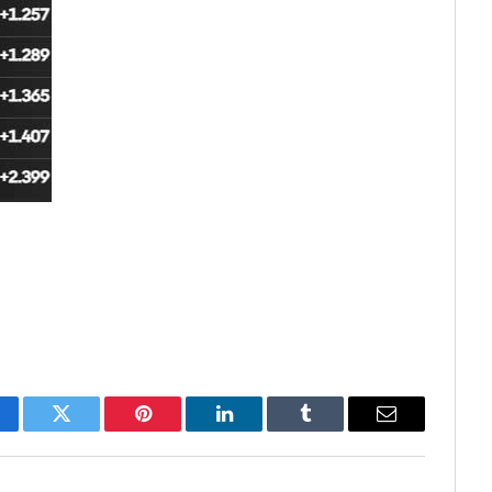
cebook
Twitter
Pinterest
LinkedIn
Tumblr
Email