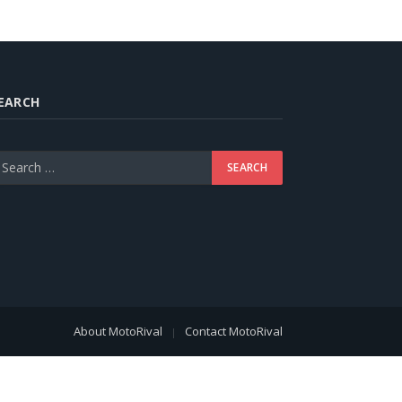
EARCH
About MotoRival
Contact MotoRival