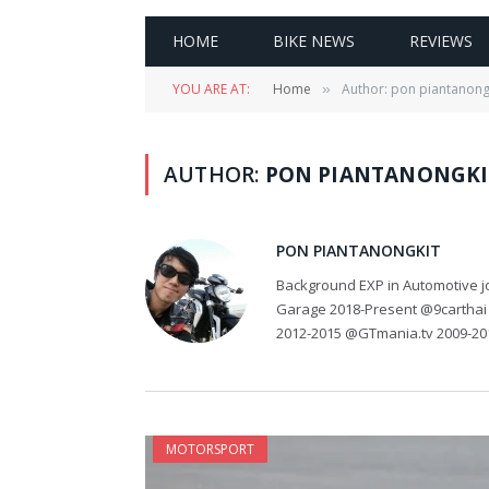
HOME
BIKE NEWS
REVIEWS
YOU ARE AT:
Home
Author: pon piantanongk
»
AUTHOR:
PON PIANTANONGKI
PON PIANTANONGKIT
Background EXP in Automotive jo
Garage 2018-Present @9carthai
2012-2015 @GTmania.tv 2009-20
MOTORSPORT