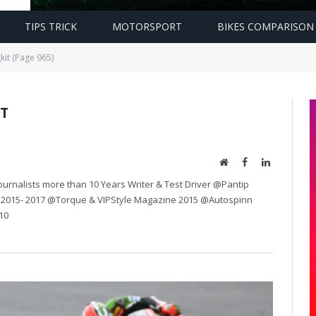
TIPS TRICK
MOTORSPORT
BIKES COMPARISON
it (Page 965)
T
Website
Facebook
LinkedIn
urnalists more than 10 Years Writer & Test Driver @Pantip
 2015- 2017 @Torque & VIPStyle Magazine 2015 @Autospinn
10