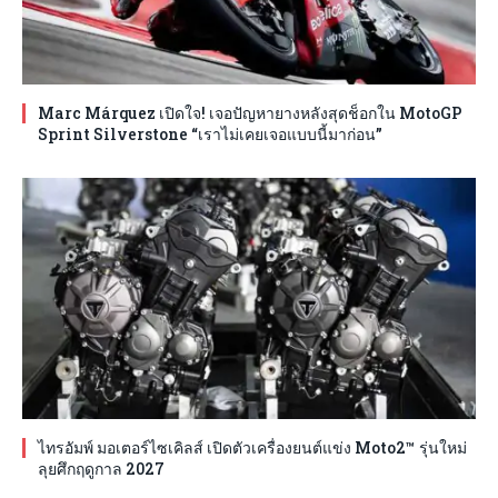
Marc Márquez เปิดใจ! เจอปัญหายางหลังสุดช็อกใน MotoGP
Sprint Silverstone “เราไม่เคยเจอแบบนี้มาก่อน”
ไทรอัมพ์ มอเตอร์ไซเคิลส์ เปิดตัวเครื่องยนต์แข่ง Moto2™ รุ่นใหม่
ลุยศึกฤดูกาล 2027