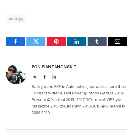
motogp
Facebook
Twitter
Pinterest
LinkedIn
Tumblr
Email
PON PIANTANONGKIT
Website
Facebook
LinkedIn
Background EXP in Automotive journalists more than
10 Years Writer & Test Driver @Pantip Garage 2018-
Present @9carthai 2015- 2017 @Torque & VIPStyle
Magazine 2015 @Autospinn 2012-2015 @GTmania.tv
2009-2010