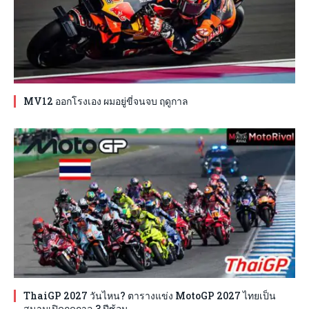
MV12 ออกโรงเอง ผมอยู่ขี่จนจบ ฤดูกาล
ThaiGP 2027 วันไหน? ตารางแข่ง MotoGP 2027 ไทยเป็น
สนามเปิดฤดูกาล 3 ปีซ้อน