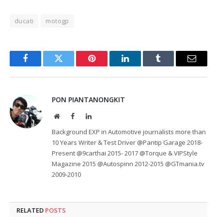
ducati
motogp
Facebook
Twitter
Pinterest
LinkedIn
Tumblr
Email
PON PIANTANONGKIT
Website
Facebook
LinkedIn
Background EXP in Automotive journalists more than
10 Years Writer & Test Driver @Pantip Garage 2018-
Present @9carthai 2015- 2017 @Torque & VIPStyle
Magazine 2015 @Autospinn 2012-2015 @GTmania.tv
2009-2010
RELATED
POSTS