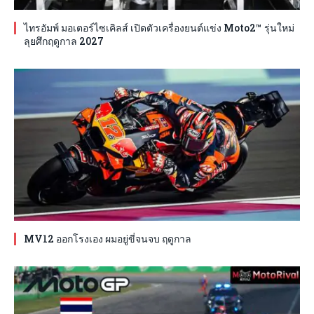
ไทรอัมพ์ มอเตอร์ไซเคิลส์ เปิดตัวเครื่องยนต์แข่ง Moto2™ รุ่นใหม่
ลุยศึกฤดูกาล 2027
MV12 ออกโรงเอง ผมอยู่ขี่จนจบ ฤดูกาล