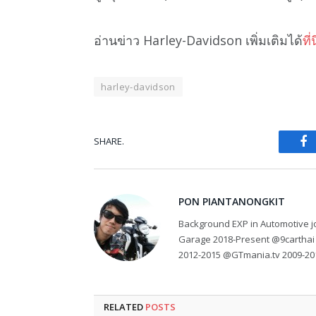
อ่านข่าว Harley-Davidson เพิ่มเติมได้
ที่น
harley-davidson
SHARE.
Fa
PON PIANTANONGKIT
Background EXP in Automotive jo
Garage 2018-Present @9carthai
2012-2015 @GTmania.tv 2009-20
RELATED
POSTS