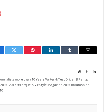
ี่
cebook
Twitter
Pinterest
LinkedIn
Tumblr
Email
Website
Facebook
LinkedIn
urnalists more than 10 Years Writer & Test Driver @Pantip
 2015- 2017 @Torque & VIPStyle Magazine 2015 @Autospinn
10