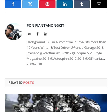
Facebook
Twitter
Pinterest
LinkedIn
Tumblr
Email
PON PIANTANONGKIT
Website
Facebook
LinkedIn
Background EXP in Automotive journalists more than
10 Years Writer & Test Driver @Pantip Garage 2018-
Present @9carthai 2015- 2017 @Torque & VIPStyle
Magazine 2015 @Autospinn 2012-2015 @GTmania.tv
2009-2010
RELATED
POSTS