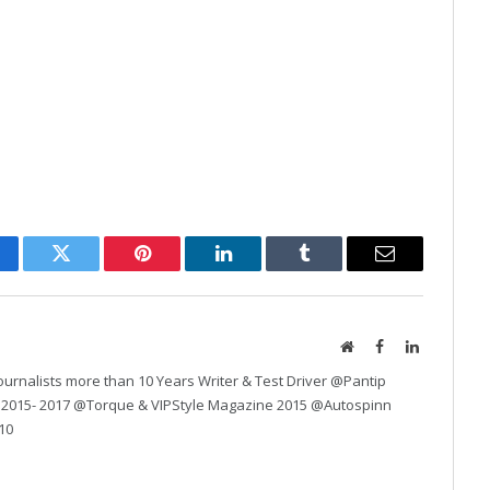
cebook
Twitter
Pinterest
LinkedIn
Tumblr
Email
Website
Facebook
LinkedIn
urnalists more than 10 Years Writer & Test Driver @Pantip
 2015- 2017 @Torque & VIPStyle Magazine 2015 @Autospinn
10