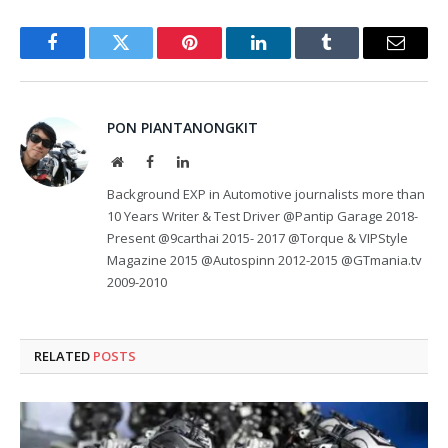
Facebook
Twitter
Pinterest
LinkedIn
Tumblr
Email
PON PIANTANONGKIT
Website
Facebook
LinkedIn
Background EXP in Automotive journalists more than
10 Years Writer & Test Driver @Pantip Garage 2018-
Present @9carthai 2015- 2017 @Torque & VIPStyle
Magazine 2015 @Autospinn 2012-2015 @GTmania.tv
2009-2010
RELATED
POSTS