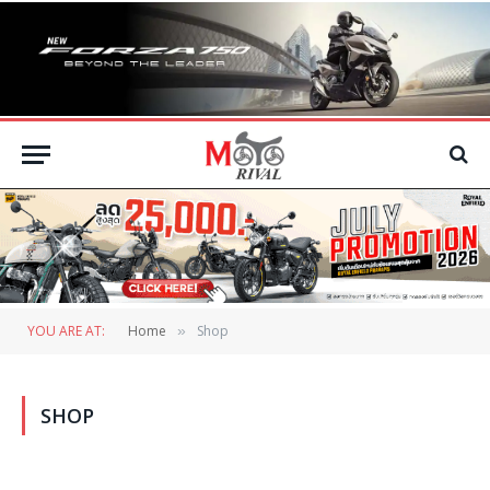
YOU ARE AT:
Home
Shop
»
SHOP