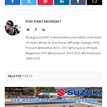
Facebook
Twitter
Pinterest
LinkedIn
Tumblr
Email
PON PIANTANONGKIT
Website
Facebook
LinkedIn
Background EXP in Automotive journalists more than
10 Years Writer & Test Driver @Pantip Garage 2018-
Present @9carthai 2015- 2017 @Torque & VIPStyle
Magazine 2015 @Autospinn 2012-2015 @GTmania.tv
2009-2010
RELATED
POSTS