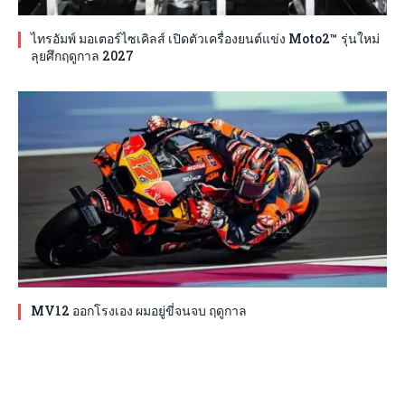
ไทรอัมพ์ มอเตอร์ไซเคิลส์ เปิดตัวเครื่องยนต์แข่ง Moto2™ รุ่นใหม่
ลุยศึกฤดูกาล 2027
MV12 ออกโรงเอง ผมอยู่ขี่จนจบ ฤดูกาล