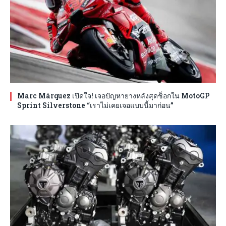
Marc Márquez เปิดใจ! เจอปัญหายางหลังสุดช็อกใน MotoGP
Sprint Silverstone “เราไม่เคยเจอแบบนี้มาก่อน”