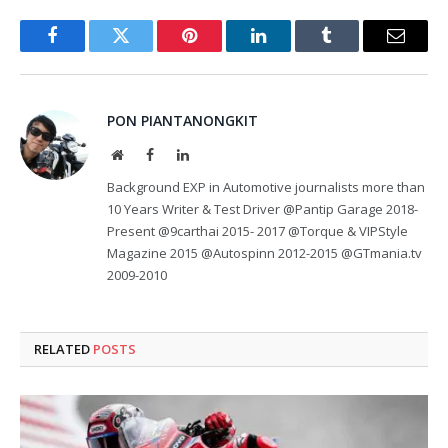
Facebook
Twitter
Pinterest
LinkedIn
Tumblr
Email
PON PIANTANONGKIT
Website
Facebook
LinkedIn
Background EXP in Automotive journalists more than
10 Years Writer & Test Driver @Pantip Garage 2018-
Present @9carthai 2015- 2017 @Torque & VIPStyle
Magazine 2015 @Autospinn 2012-2015 @GTmania.tv
2009-2010
RELATED
POSTS