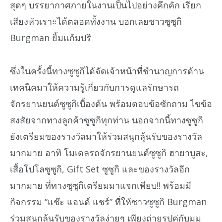
สุดๆ บรรยากาศภายในงานเป็นไปอย่างคึกคัก เรียก
เสียงหัวเราะได้ตลอดทั้งงาน บอกเลยชาวซูซูกิ
Burgman ยิ้มแก้มปริ
ซึ่งในครั้งนี้ทางซูซูกิได้จัดเจ้าหน้าที่ชำนาญการด้าน
เทคนิคมาให้ความรู้เกี่ยวกับการดูแลรักษารถ
จักรยานยนต์ซูซูกิเบื้องต้น พร้อมตอบข้อซักถาม ไขข้อ
สงสัยจากทางลูกค้าซูซูกิทุกท่าน นอกจากนี้ทางซูซูกิ
ยังเตรียมของรางวัลมาให้ร่วมสนุกลุ้นรับของรางวัล
มากมาย อาทิ โมเดลรถจักรยานยนต์ซูซูกิ ฮายาบูสะ,
เสื้อโปโลซูซูกิ, Gift Set ซูซูกิ และของรางวัลอีก
มากมาย ที่ทางซูซูกิเตรียมมาแจกเพียบ!! พร้อมมี
กิจกรรม “แช๊ะ แอนด์ แชร์” ที่ให้ชาวซูซูกิ Burgman
ร่วมสนุกลุ้นรับของรางวัลง่ายๆ เพียงถ่ายรูปคู่กับมุม