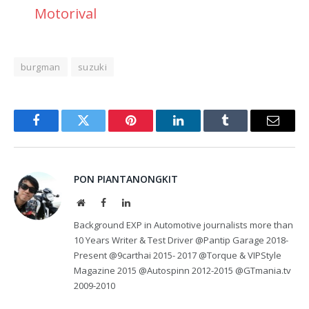
Motorival
burgman
suzuki
Facebook
Twitter
Pinterest
LinkedIn
Tumblr
Email
PON PIANTANONGKIT
Website
Facebook
LinkedIn
Background EXP in Automotive journalists more than
10 Years Writer & Test Driver @Pantip Garage 2018-
Present @9carthai 2015- 2017 @Torque & VIPStyle
Magazine 2015 @Autospinn 2012-2015 @GTmania.tv
2009-2010