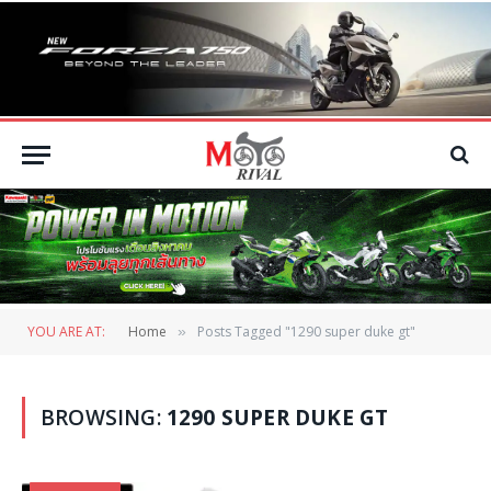
YOU ARE AT:
Home
Posts Tagged "1290 super duke gt"
»
BROWSING:
1290 SUPER DUKE GT