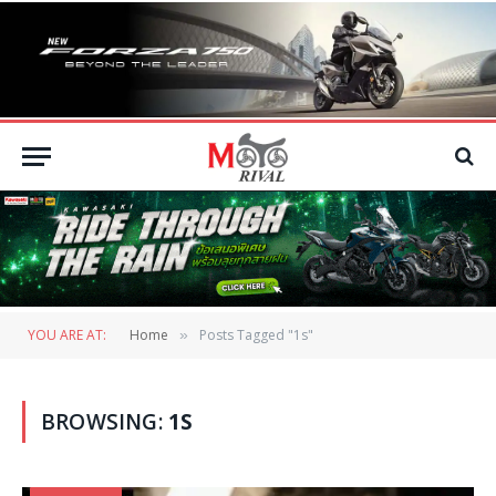
YOU ARE AT:
Home
Posts Tagged "1s"
»
BROWSING:
1S