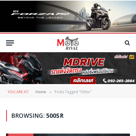
YOU ARE AT:
Home
Posts Tagged "500sr"
»
BROWSING:
500SR