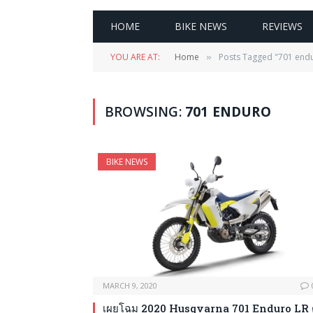
HOME
BIKE NEWS
REVIEWS
YOU ARE AT:
Home
Posts Tagged "701 end
»
BROWSING:
701 ENDURO
BIKE NEWS
MARCH 9, 2020
เผยโฉม 2020 Husqvarna 701 Enduro LR ต