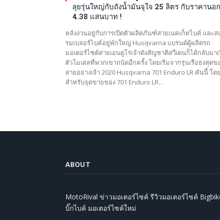
ลุยรุ่นใหญ่กับถังน้ำมันจุใจ 25 ลิตร กับราคานอ
4.38 แสนบาท !
หลังง่วนอยู่กับการเปิดตัวผลิตภันฑ์สายเนคเก็ทไบค์ และ
รมเบลอร์ไบค์อยู่พักใหญ่ Husqvarna แบรนด์ผู้ผลิตรถ
มอเตอร์ไซต์สายเอนดูโร่เจ้าดังสัญชาติสวีเดนก็ได้กลับมาเ
ตัวโมเดลที่พวกเขาถนัดอีกครั้ง โดยเริ่มจากรุ่นเรือธงสุดข
สายอย่างเจ้า 2020 Husqvarna 701 Enduro LR คันนี้ โด
สำหรับจุดขายของ 701 Enduro LR…
ABOUT
MotoRival ข่าวมอเตอร์ไซค์ รีวิวมอเตอร์ไซค์ Bigbik
บิ๊กไบค์ มอเตอร์ไซค์ใหม่