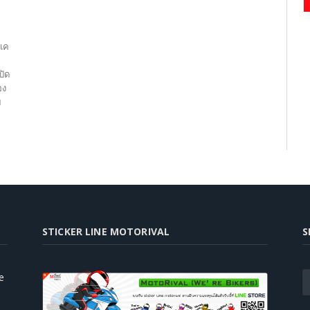
ก
สแค
ปิด
อง
ย
STICKER LINE MOTORIVAL
S
e