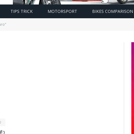
TIPS TRICK
MOTORSPORT
BIKES COMPARISON
uro"
0
ัว