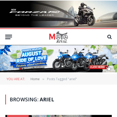
YOU ARE AT:
Home
Posts Tagged "ariel"
»
BROWSING:
ARIEL