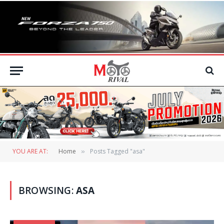
YOU ARE AT:
Home
Posts Tagged "asa"
»
BROWSING:
ASA