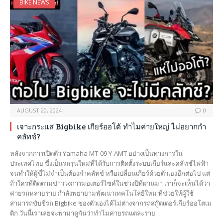
BIKE NEWS
AUGUST 20, 2024
0
เจาะกระแส Bigbike เกียร์ออโต้ ทำไมค่ายใหญ่ ไม่อยากกำ
คลัทช์?
หลังจากการเปิดตัว Yamaha MT-09 Y-AMT อย่างเป็นทางการใน
ประเทศไทย ซึ่งเป็นรถรุ่นใหม่ที่ได้รับการติดตั้งระบบเกียร์และคลัทช์ไฟฟ้า
จนทำให้ผู้ขี่ไม่จำเป็นต้องกำคลัทช์ หรือเปลี่ยนเกียร์ด้วยตัวเองอีกต่อไป แต่
ถ้าใครที่ติดตามข่าววงการมอเตอร์ไซค์ในช่วงปีที่ผ่านมา เราก็จะเห็นได้ว่า
ค่ายรถหลายราย กำลังพยายามพัฒนาเทคโนโลยีใหม่ ที่ช่วยให้ผู้ใช้
สามารถขับขี่รถ Bigbike ของตัวเองได้ไม่ต่างจากรถสกู๊ตเตอร์เกียร์ออโตเม
ติก วันนี้เราเลยจะพามาดูกันว่าทำไมค่ายรถแต่ละราย…