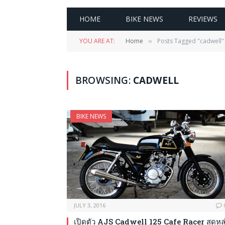
HOME
BIKE NEWS
REVIEWS
YOU ARE AT:
Home
Posts Tagged "cadwell"
»
BROWSING:
CADWELL
BIKE NEWS
JULY 3, 2016
เปิดตัว AJS Cadwell 125 Cafe Racer สุดหล