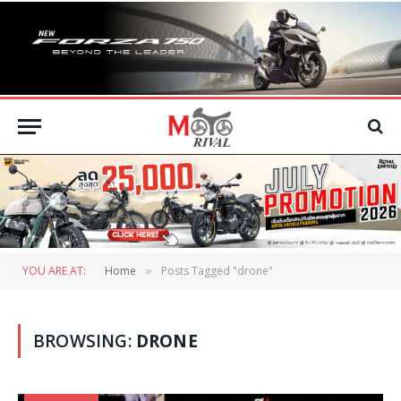
YOU ARE AT:
Home
Posts Tagged "drone"
»
BROWSING:
DRONE