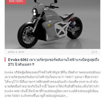
BIKE NEWS
APRIL 9, 2019
0
Evoke 6061 เพาเวอร์ครุยเซอร์พลังงานไฟฟ้าแรงบิดสูงสุดถึง
271 นิวตันเมตร !!
Evoke บริษัทผู้ผลิตมอเตอร์ไซค์ไฟฟ้าสัญชาติจีน เปิดตัวภาพคอนเซปทฺ์ของ
เพาเวอร์ครุยเซอร์พลังงานไฟฟ้ารุ่นใหม่นามว่า “6061” ออกมา ซึ่งพวกเขา
ได้ระบุไว้ว่านี่คือภาพกราฟฟิกสุดท้ายของมันแล้ว ก่อนที่พวกเขาจะนำมัน
มาผลิตเพื่อจำหน่ายจริงในเร็วๆนี้ โดยหากให้เกริ่นถึงดีไซน์จะเห็นได้ว่าเจ้า
Evoke 6061 คันนี้ มีหน้าตาที่ร่วมสมัยอยู่นิดๆ เพราะแม้ตัวเฟรมอลูมิเนียม
เกรด T6061 จะถักทรงขึ้นมาดูล้ำสมัยอยู่หน่อยๆ…