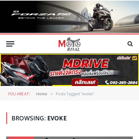
YOU ARE AT:
Home
Posts Tagged "evoke"
»
BROWSING:
EVOKE