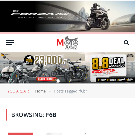
YOU ARE AT:
Home
Posts Tagged "f6b"
»
BROWSING:
F6B