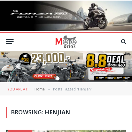
YOU ARE AT:
Home
Posts Tagged "Henjian"
»
BROWSING:
HENJIAN