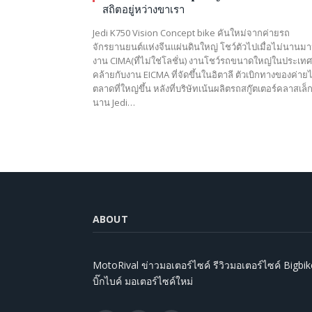
สถิตอยู่หว่างขาเรา
Jedi K750 Vision Concept bike คันใหม่จากค่ายรถ
จักรยานยนต์แห่งจีนแผ่นดินใหญ่ โชว์ตัวไปเมื่อไม่นานมานี้
งาน CIMA(ที่ไม่ใช่โลชั่น) งานโชว์รถขนาดใหญ่ในประเทศ
คล้ายกับงาน EICMA ที่จัดขึ้นในอิตาลี ตัวเบิกทางของค่ายไ
ตลาดที่ใหญ่ขึ้น หลังที่บริษัทเน้นผลิตรถสกู๊ตเตอร์คลาสเล
นาน Jedi…
ABOUT
MotoRival ข่าวมอเตอร์ไซค์ รีวิวมอเตอร์ไซค์ Bigbik
บิ๊กไบค์ มอเตอร์ไซค์ใหม่